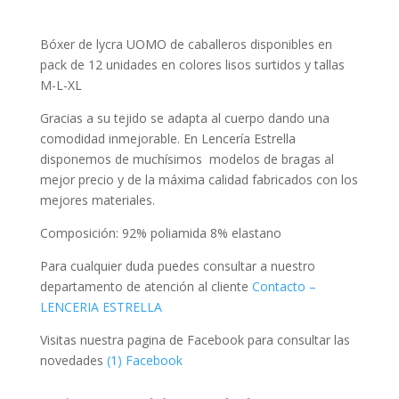
unidades
colores
Bóxer de lycra UOMO de caballeros disponibles en
surtidos
pack de 12 unidades en colores lisos surtidos y tallas
tallas
M-L-XL
M-
L-
Gracias a su tejido se adapta al cuerpo dando una
XL
comodidad inmejorable. En Lencería Estrella
cantidad
disponemos de muchísimos modelos de bragas al
mejor precio y de la máxima calidad fabricados con los
mejores materiales.
Composición: 92% poliamida 8% elastano
Para cualquier duda puedes consultar a nuestro
departamento de atención al cliente
Contacto –
LENCERIA ESTRELLA
Visitas nuestra pagina de Facebook para consultar las
novedades
(1) Facebook