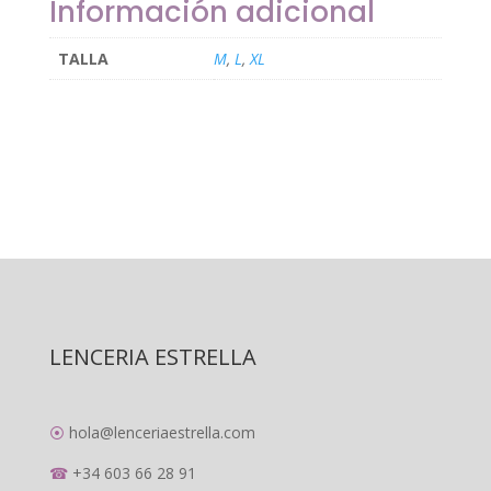
Información adicional
TALLA
M
,
L
,
XL
LENCERIA ESTRELLA
⦿
hola@lenceriaestrella.com
☎
+34 603 66 28 91