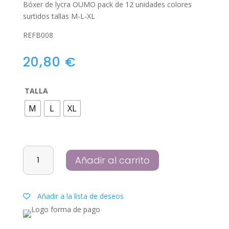
Bóxer de lycra OUMO pack de 12 unidades colores
surtidos tallas M-L-XL
REFB008
20,80
€
TALLA
M
L
XL
Bóxer
Añadir al carrito
de
lycra
OUMO
Añadir a la lista de deseos
pack
de
12