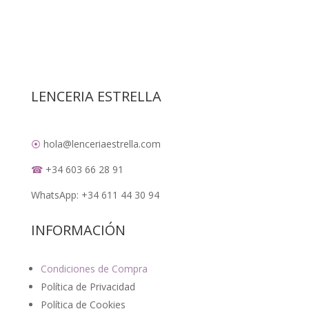
novedades?
Déjanos tu email para DARTE DE ALTA y no te
pierdas nuestras promociones y descuentos.
Déjanos tu email
LENCERIA ESTRELLA
⦿
hola@lenceriaestrella.com
☎
+34 603 66 28 91
WhatsApp: +34 611 44 30 94
INFORMACIÓN
Condiciones de Compra
Política de Privacidad
Política de Cookies