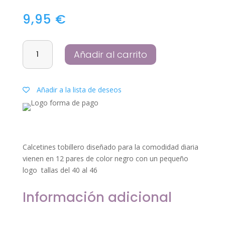
9,95
€
Calcetin
Añadir al carrito
tobillero
negro
pack
Añadir a la lista de deseos
de
12
unidades
tallas
del
Calcetines tobillero diseñado para la comodidad diaria
40-
vienen en 12 pares de color negro con un pequeño
46
logo tallas del 40 al 46
cantidad
Información adicional