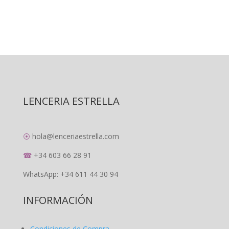
LENCERIA ESTRELLA
⦿
hola@lenceriaestrella.com
☎
+34 603 66 28 91
WhatsApp: +34 611 44 30 94
INFORMACIÓN
Condiciones de Compra