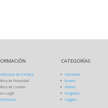
FORMACIÓN
CATEGORÍAS
ndiciones de Compra
Calcetines
lítica de Privacidad
Boxers
lítica de Cookies
Pinkies
iso Legal
Braguitas
ntáctanos
Leggins