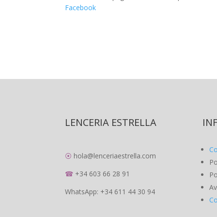
Facebook
LENCERIA ESTRELLA
IN
Co
⦿
hola@lenceriaestrella.com
Po
☎
+34 603 66 28 91
Po
Av
WhatsApp: +34 611 44 30 94
Co