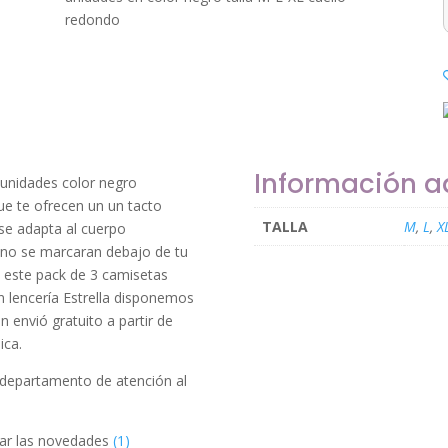
redondo
Información a
 unidades color negro
ue te ofrecen un un tacto
TALLA
M
,
L
,
X
 se adapta al cuerpo
t
 no se marcaran debajo de tu
te este pack de 3 camisetas
En lencería Estrella disponemos
n envió gratuito a partir de
ica.
c
 departamento de atención al
tar las novedades
(1)