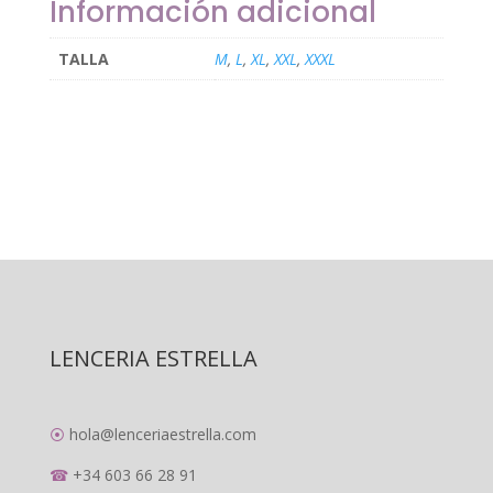
Información adicional
TALLA
M
,
L
,
XL
,
XXL
,
XXXL
LENCERIA ESTRELLA
⦿
hola@lenceriaestrella.com
☎
+34 603 66 28 91