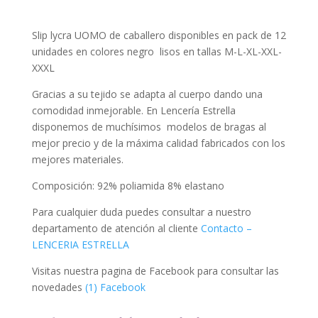
negro
talla
Slip lycra UOMO de caballero disponibles en pack de 12
M-
unidades en colores negro lisos en tallas M-L-XL-XXL-
L-
XXXL
XL-
XXL-
Gracias a su tejido se adapta al cuerpo dando una
XXXL
comodidad inmejorable. En Lencería Estrella
cantidad
disponemos de muchísimos modelos de bragas al
mejor precio y de la máxima calidad fabricados con los
mejores materiales.
Composición: 92% poliamida 8% elastano
Para cualquier duda puedes consultar a nuestro
departamento de atención al cliente
Contacto –
LENCERIA ESTRELLA
Visitas nuestra pagina de Facebook para consultar las
novedades
(1) Facebook