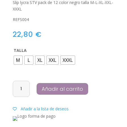
Slip lycra STV pack de 12 color negro talla M-L-XL-XXL-
XXXL
REFS004
22,80
€
TALLA
M
L
XL
XXL
XXXL
Slip
Añadir al carrito
lycra
STV
pack
Añadir a la lista de deseos
de
12
color