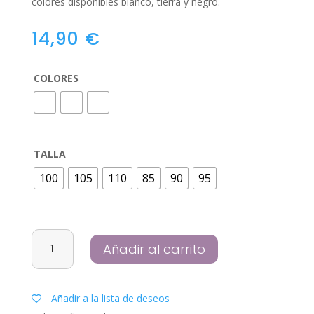
colores disponibles blanco, tierra y negro.
14,90
€
COLORES
TALLA
100
105
110
85
90
95
SUJETADOR
Añadir al carrito
ADELA
cantidad
Añadir a la lista de deseos