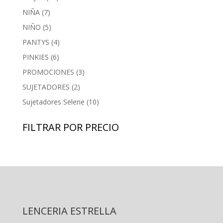
productos
7
NIÑA
7
productos
5
NIÑO
5
productos
4
PANTYS
4
productos
6
PINKIES
6
productos
3
PROMOCIONES
3
productos
2
SUJETADORES
2
productos
10
Sujetadores Selene
10
productos
FILTRAR POR PRECIO
LENCERIA ESTRELLA