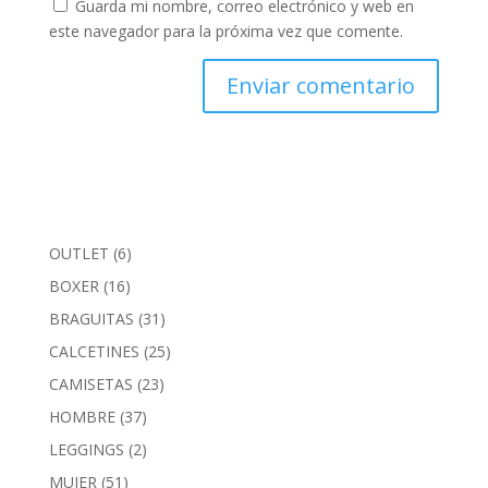
Guarda mi nombre, correo electrónico y web en
este navegador para la próxima vez que comente.
6
OUTLET
6
productos
16
BOXER
16
productos
31
BRAGUITAS
31
productos
25
CALCETINES
25
productos
23
CAMISETAS
23
productos
37
HOMBRE
37
productos
2
LEGGINGS
2
productos
51
MUJER
51