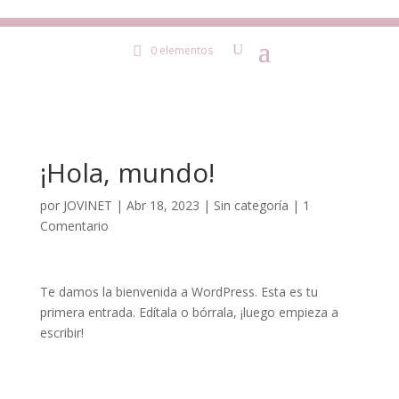
0 elementos
¡Hola, mundo!
por
JOVINET
|
Abr 18, 2023
|
Sin categoría
|
1
Comentario
Te damos la bienvenida a WordPress. Esta es tu
primera entrada. Edítala o bórrala, ¡luego empieza a
escribir!